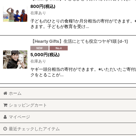
800
円
(税込)
並び順
:
在庫あり
子どものひとりの食糧1か月分相当の寄付ができます。
きます。子どもが教育を受け…
【Hearty Gifts】生活にとても役立つヤギ1頭
[
d-1
]
5,000
円
(税込)
在庫あり
ヤギ一頭分相当の寄付ができます。※いただいたご寄付
クをとることが…
ホーム
ショッピングカート
マイページ
最近チェックしたアイテム