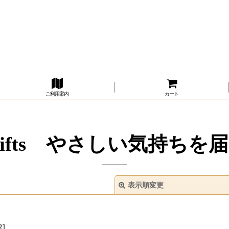
ご利用案内
カート
y Gifts やさしい気持ち
表示順変更
2
]