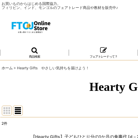
お買いものからはじめる国際協力。
フィリピン、インド、モンゴルのフェアトレード商品や教材を販売中♪
商品検索
フェアトレードって？
ホーム
>
Hearty Gifts やさしい気持ちを届けよう！
Heart
2
件
表示数
:
【Hearty Gifts】子どもひとり分の1か月の食事代
[
d－