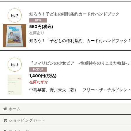
知ろう！子どもの権利条約カード付ハンドブック
No.7
550
円
(税込)
在庫あり
知ろう！「子どもの権利条約」カード付ハンドブック 1
『フィリピンの少女ピア -性虐待をのりこえた軌跡-
No.8
1,400
円
(税込)
在庫わずか
中島早苗、野川未央（著） フリー・ザ・チルドレン・
ホーム
ショッピングカート