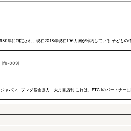
989年に制定され、現在2018年現在196カ国が締約している 子ども
』
[
fb-003
]
ジャパン、プレダ基金協力 大月書店刊 これは、FTCJのパートナー団