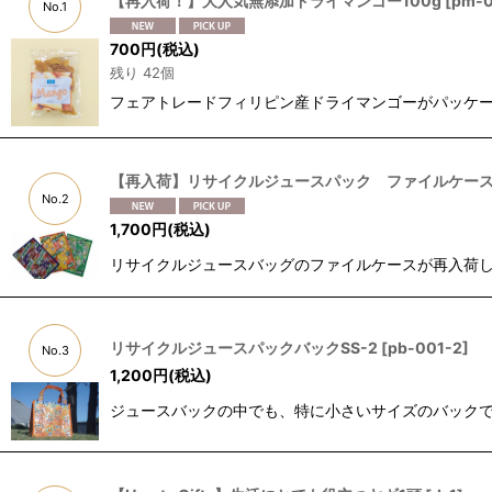
【再入荷！】大人気無添加ドライマンゴー100g
[
pm-
No.1
700
円
(税込)
残り 42個
フェアトレードフィリピン産ドライマンゴーがパッケ
【再入荷】リサイクルジュースパック ファイルケース
No.2
1,700
円
(税込)
リサイクルジュースバッグのファイルケースが再入荷し
リサイクルジュースパックバックSS-2
[
pb-001-2
]
No.3
1,200
円
(税込)
ジュースバックの中でも、特に小さいサイズのバックです