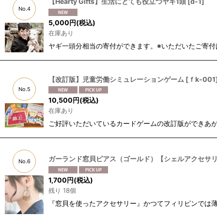
【Hearty Gifts】生活にとても役立つヤギ1頭
[
d-1
]
No.4
5,000
円
(税込)
在庫あり
ヤギ一頭分相当の寄付ができます。※いただいたご寄付
【改訂版】児童労働シミュレーションゲーム
[
ｆk-001
No.5
10,500
円
(税込)
在庫あり
ご好評いただいているカードゲームの改訂版ができあが
ガーランド窓貝ピアス（ゴールド）【シェルアクセサ
No.6
1,700
円
(税込)
残り 18個
『窓貝を使ったアクセサリー』かつてフィリピンでは薄