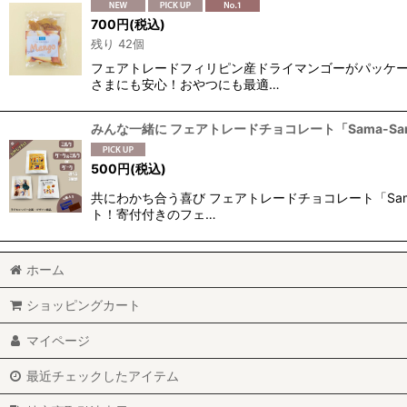
表示数
:
700
円
(税込)
残り 42個
並び順
:
フェアトレードフィリピン産ドライマンゴーがパッケ
さまにも安心！おやつにも最適…
みんな一緒に フェアトレードチョコレート「Sama-S
500
円
(税込)
共にわかち合う喜び フェアトレードチョコレート「Sa
ト！寄付付きのフェ…
ホーム
ショッピングカート
マイページ
最近チェックしたアイテム