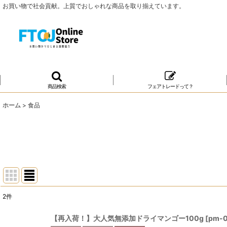
お買い物で社会貢献。上質でおしゃれな商品を取り揃えています。
商品検索
フェアトレードって？
ホーム
>
食品
2
件
サブカテゴリ
:
【再入荷！】大人気無添加ドライマンゴー100g
[
pm-