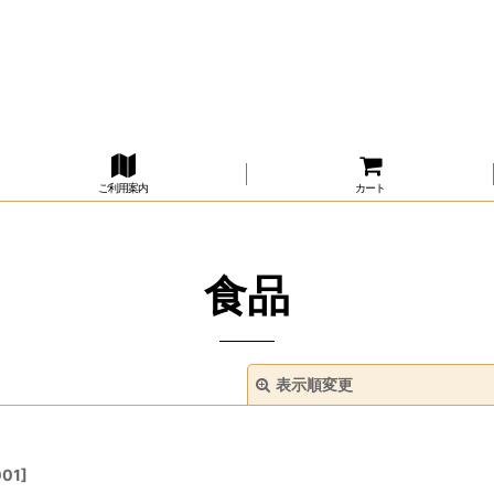
ご利用案内
カート
食品
表示順変更
001
]