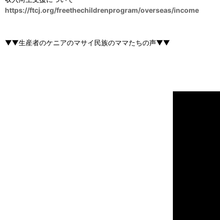
https://ftcj.org/freethechildrenprogram/overseas/income
▼▼生産者のケニアのマサイ民族のママたちの声▼▼