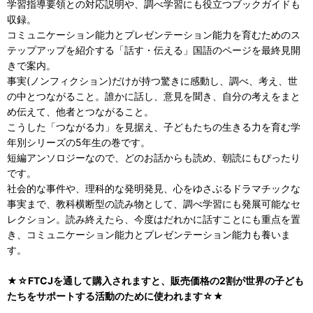
学習指導要領との対応説明や、調べ学習にも役立つブックガイドも
収録。
コミュニケーション能力とプレゼンテーション能力を育むためのス
テップアップを紹介する「話す・伝える」国語のページを最終見開
きで案内。
事実(ノンフィクション)だけが持つ驚きに感動し、調べ、考え、世
の中とつながること。誰かに話し、意見を聞き、自分の考えをまと
め伝えて、他者とつながること。
こうした「つながる力」を見据え、子どもたちの生きる力を育む学
年別シリーズの5年生の巻です。
短編アンソロジーなので、どのお話からも読め、朝読にもぴったり
です。
社会的な事件や、理科的な発明発見、心をゆさぶるドラマチックな
事実まで、教科横断型の読み物として、調べ学習にも発展可能なセ
レクション。読み終えたら、今度はだれかに話すことにも重点を置
き、コミュニケーション能力とプレゼンテーション能力も養いま
す。
★☆FTCJを通して購入されますと、販売価格の2割が世界の子ども
たちをサポートする活動のために使われます☆★