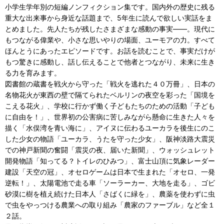
小学生学年別の短編ノンフィクション集です。国内外の歴史に残る
重大な出来事から身近な話題まで、5年生に読んで欲しい実話をま
とめました。先人たちが残したさまざまな感動の事実――。現代に
もつながる偉業や、小さな思いやりの場面、ユーモアの力。すべて
ほんとうにあったエピソードです。お話を読むことで、事実だけが
もつ驚きに感動し、話し伝えることで他者とつながり、未来に生き
る力を育みます。
図書館の蔵書を戦火から守った「戦火を逃れた４０万冊」、日本の
名物花火が東西の壁で隔てられたベルリンの夜空を彩った「国境を
こえる花火」、学校に行かず働く子どもたちのための活動「子ども
に自由を！」、世界初の公害病に苦しみながら懸命に生きた人々を
描く「水俣湾を青い海に」、アイヌに伝わるユーカラを後生にのこ
した少女の物語「ユーカラ、うたを守った少女」、阪神淡路大震災
での神戸新聞の奮闘「震災の夜、届いた新聞」、ウォッシュレット
開発物語「知ってる？トイレのひみつ」、富士山頂に気象レーダー
建設「天空の冠」、オセロゲームは日本で生まれた「オセロ、一発
逆転！」、太陽電池で走る車「ソーラーカー、大地を走る」、ゴビ
砂漠に樹を植え続けた日本人「さばくに緑を」、農薬を使わずに虫
で虫をやっつける農業への取り組み「農家のファーブル」など全１
２話。