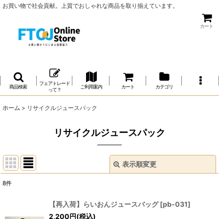
お買い物で社会貢献。上質でおしゃれな商品を取り揃えています。
カート
フェアトレード
商品検索
ご利用案内
カート
カテゴリ
って？
ホーム
>
リサイクルジュースパック
リサイクルジュースパック
表示順変更
閉じる
8
件
サブカテゴリ
:
【再入荷】らいおんジュースバッグ
[
pb-031
]
2,200
円
(税込)