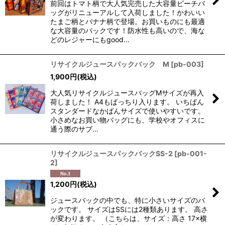
前回はトマト柄で大人気完売した大容量ビーチバ
ッグがリニューアルして入荷しました！かわいい
たまご柄とバナナ柄で登場。お買いものにも最適
な大容量のバックです！防水性も高いので、海な
どのレジャーにもgood…
リサイクルジュースパックバック M
[
pb-003
]
1,900
円
(税込)
大人気リサイクルジュースバッグMサイズが再入
荷しました！ A4もばっちり入ります。 いちばん
スタンダードなかばんサイズで使いやすいです。
小さめなお買い物バッグにも、学校やオフィスに
通う際のサブ…
リサイクルジュースパックバックSS-2
[
pb-001-
2
]
1,200
円
(税込)
ジュースバックの中でも、特に小さいサイズのバ
ックです。 サイズはSSには2種類あります。 高さ
が変わります。 （こちらは、サイズ：高さ 17×横