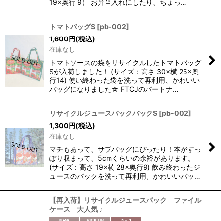
19×奥行 9） お弁当入れにしたり、ちょっ…
トマトバッグS
[
pb-002
]
1,600
円
(税込)
在庫なし
トマトソースの袋をリサイクルしたトマトバッグ
Sが入荷しました！ (サイズ：高さ 30×横 25×奥
行14) 使い終わった袋を洗って再利用、かわいい
バッグになりました☆ FTCJのパートナ…
リサイクルジュースパックバックS
[
pb-002
]
1,300
円
(税込)
在庫なし
マチもあって、サブバッグにぴったり！本がすっ
ぽり収まって、5cmくらいの余裕があります。
(サイズ：高さ 19×横 28×奥行9) 飲み終わったジ
ュースのパックを洗って再利用、かわいいバッ…
【再入荷】リサイクルジュースパック ファイル
ケース 大人気 ♪