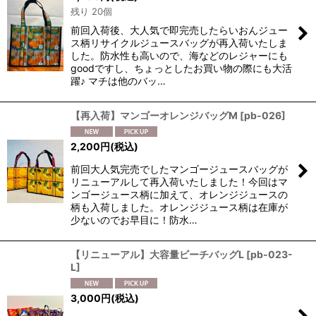
表示数
:
残り 20個
前回入荷後、大人気で即完売したらいおんジュー
並び順
:
ス柄リサイクルジュースバッグが再入荷いたしま
した。防水性も高いので、海などのレジャーにも
goodですし、ちょっとしたお買い物の際にも大活
絞り込む
躍♪ マチは他のバッ…
【再入荷】マンゴーオレンジバッグM
[
pb-026
]
2,200
円
(税込)
前回大人気完売でしたマンゴージュースバッグが
リニューアルして再入荷いたしました！今回はマ
ンゴージュース柄に加えて、オレンジジュースの
柄も入荷しました。オレンジジュース柄は在庫が
少ないのでお早目に！防水…
【リニューアル】大容量ビーチバッグL
[
pb-023-
L
]
3,000
円
(税込)