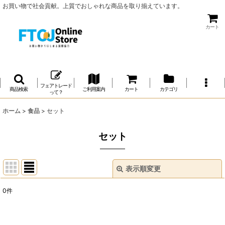
お買い物で社会貢献。上質でおしゃれな商品を取り揃えています。
カート
フェアトレード
商品検索
ご利用案内
カート
カテゴリ
って？
ホーム
>
食品
>
セット
セット
表示順変更
閉じる
0
件
表示数
: