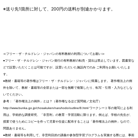
※送り先1箇所に対して、200円の送料が別途かかります。
≪フリー・ザ・チルドレン・ジャパンの有料教材の利用についてお願い≫
●フリー・ザ・チルドレン・ジャパン発行の有料教材の転売・貸出は禁止しています。図書室な
どで設置いただくことは可能ですが、設置いただいた施設内でのみ ご利用をお願いいたしま
す。
●教材・書籍等の著作権はフリー・ザ・チルドレン・ジャパンに帰属します。 著作権法上の例
外を除いて、教材・書籍等の全部または一部を無断で複製したり、転写・引用・入力などしな
いでください。
参考：「著作権法上の例外」とは？（著作権なるほど質問箱／文化庁）
http://www.bunka.go.jp/chosakuken/naruhodo/outline/8.html ワークシート等の複写による利
用は、学術的な調査研究、「非営利」の教育・学習活動に限ります。例えば、学校の先生が、
授業で使うためにコピーを作って児童や生徒に配布することは「著作権法上の例外」なので、
問題ありません。
●教材・書籍等を利用して、非営利目的の講義や参加型学習プログラムを実施する際には、事前