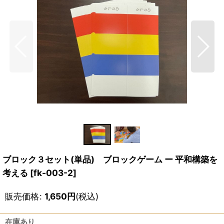
ブロック３セット(単品) ブロックゲーム ー 平和構築を
考える
[
fk-003-2
]
販売価格
:
1,650
円
(税込)
在庫あり