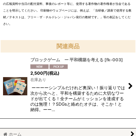
の広報資料や当日の配付資料、事後のレポート等に、使用する著作物の著作権者が当会である
ことを明示してください。 印刷物やウェブページには、例えば、「当研修／講座で使用する教
材／テキストは、フリー・ザ・チルドレン・ジャパン発行の教材です。」等の表記をしてくだ
さい。
関連商品
ブロックゲーム ー 平和構築を考える
[
fk-003
]
2,500
円
(税込)
在庫あり
ーーーーシンプルだけれど奥深い！振り返りでは
次から次へと、平和を構築するために大切なワー
ドが出てくる！全チームがミッションを達成する
のは無理！？SDGsと絡めたオチは、そこか！と
納得。ーー…
ホーム