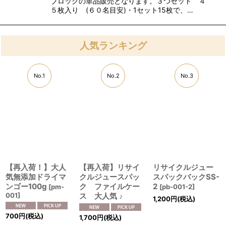
ブロックの単品販売となります。３つセット ４
５枚入り (６０名目安)・1セット15枚で、…
人気ランキング
No.1
No.2
No.3
【再入荷！】大人
【再入荷】リサイ
リサイクルジュー
気無添加ドライマ
クルジュースパッ
スパックバックSS-
ンゴー100g
ク ファイルケー
2
[
pm-
[
pb-001-2
]
001
]
ス 大人気 ♪
1,200
円
(税込)
700
円
(税込)
1,700
円
(税込)