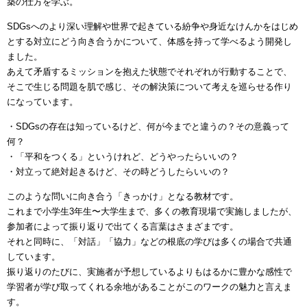
築の仕方を学ぶ。
SDGsへのより深い理解や世界で起きている紛争や身近なけんかをはじめ
とする対立にどう向き合うかについて、体感を持って学べるよう開発し
ました。
あえて矛盾するミッションを抱えた状態でそれぞれが行動することで、
そこで生じる問題を肌で感じ、その解決策について考えを巡らせる作り
になっています。
・SDGsの存在は知っているけど、何が今までと違うの？その意義って
何？
・「平和をつくる」というけれど、どうやったらいいの？
・対立って絶対起きるけど、その時どうしたらいいの？
このような問いに向き合う「きっかけ」となる教材です。
これまで小学生3年生〜大学生まで、多くの教育現場で実施しましたが、
参加者によって振り返りで出てくる言葉はさまざまです。
それと同時に、「対話」「協力」などの根底の学びは多くの場合で共通
しています。
振り返りのたびに、実施者が予想しているよりもはるかに豊かな感性で
学習者が学び取ってくれる余地があることがこのワークの魅力と言えま
す。