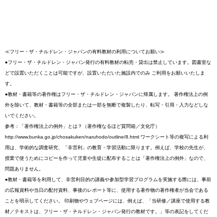
≪フリー・ザ・チルドレン・ジャパンの有料教材の利用についてお願い≫
●フリー・ザ・チルドレン・ジャパン発行の有料教材の転売・貸出は禁止しています。図書室な
どで設置いただくことは可能ですが、設置いただいた施設内でのみ ご利用をお願いいたしま
す。
●教材・書籍等の著作権はフリー・ザ・チルドレン・ジャパンに帰属します。 著作権法上の例
外を除いて、教材・書籍等の全部または一部を無断で複製したり、転写・引用・入力などしな
いでください。
参考：「著作権法上の例外」とは？（著作権なるほど質問箱／文化庁）
http://www.bunka.go.jp/chosakuken/naruhodo/outline/8.html ワークシート等の複写による利
用は、学術的な調査研究、「非営利」の教育・学習活動に限ります。例えば、学校の先生が、
授業で使うためにコピーを作って児童や生徒に配布することは「著作権法上の例外」なので、
問題ありません。
●教材・書籍等を利用して、非営利目的の講義や参加型学習プログラムを実施する際には、事前
の広報資料や当日の配付資料、事後のレポート等に、使用する著作物の著作権者が当会である
ことを明示してください。 印刷物やウェブページには、例えば、「当研修／講座で使用する教
材／テキストは、フリー・ザ・チルドレン・ジャパン発行の教材です。」等の表記をしてくだ