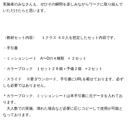
実施者のみなさんも、ぜひその瞬間を楽しみながらワークに取り組んで
いただけたらと思います。
〈教材セット内容〉 １クラス ４０人を想定したセット内容です。
・手引書
・ミッションシート
A
〜
D
の４種類 × ２セット
・カラーブロック １セット２８個＋予備２個 ×２セット
・スライド ※要ダウンロード。手引書にURLを載せております。必ず
しも必要ではありません。
＊カラーブロック、ミッションシートは本手引書に元データを入れてお
ります。
大人数での実施、壊れた場合など必要に応じコピーして使用が可能と
なっております。