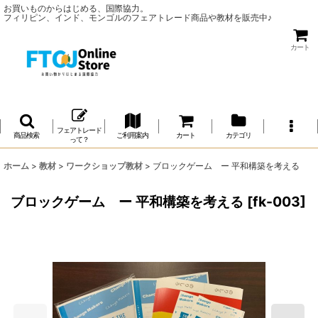
お買いものからはじめる、国際協力。
フィリピン、インド、モンゴルのフェアトレード商品や教材を販売中♪
カート
フェアトレード
商品検索
ご利用案内
カート
カテゴリ
って？
ホーム
>
教材
>
ワークショップ教材
>
ブロックゲーム ー 平和構築を考える
ブロックゲーム ー 平和構築を考える
[
fk-003
]