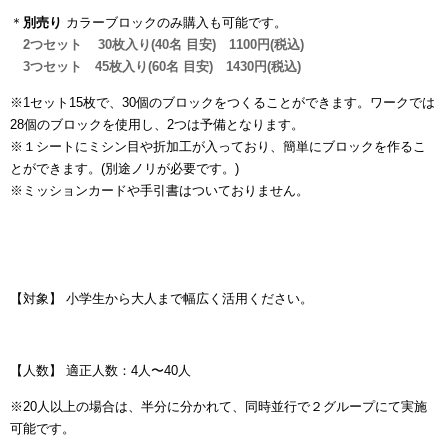
＊
別売り
カラーブロックのみ購入も可能です。
2つセット 30枚入り
(40名
目安
)
1100
円
(
税込
)
3つセット 45枚入り
(60名 目安
)
1430
円
(
税込
)
※1セット15枚で、30個のブロックをつくることができます。ワークでは
28個のブロックを使用し、2つは予備となります。
※１シートにミシン目や折加工が入っており、簡単にブロックを作るこ
とができます。(別途ノリが必要です。)
※ミッションカードや手引書はついておりません。
【対象】 小学生から大人まで幅広く活用ください。
【人数】 適正人数：4人〜40人
※20人以上の場合は、半分に分かれて、同時並行で２グループにて実施
可能です。