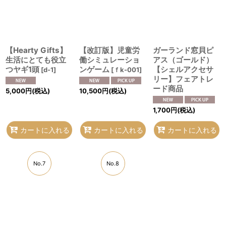
【Hearty Gifts】
【改訂版】児童労
ガーランド窓貝ピ
生活にとても役立
働シミュレーショ
アス（ゴールド）
つヤギ1頭
ンゲーム
【シェルアクセサ
[
d-1
]
[
ｆk-001
]
リー】フェアトレ
ード商品
5,000
円
(税込)
10,500
円
(税込)
1,700
円
(税込)
カートに入れる
カートに入れる
カートに入れる
No.7
No.8