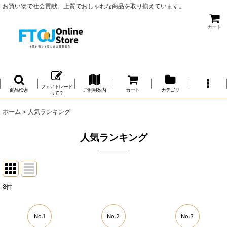
お買い物で社会貢献。上質でおしゃれな商品を取り揃えています。
カート
フェアトレード
商品検索
ご利用案内
カート
カテゴリ
って？
ホーム
>
人気ランキング
人気ランキング
8
件
No.1
No.2
No.3