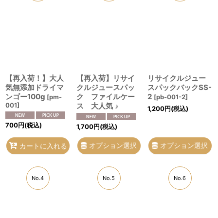
【再入荷！】大人
【再入荷】リサイ
リサイクルジュー
気無添加ドライマ
クルジュースパッ
スパックバックSS-
ンゴー100g
ク ファイルケー
2
[
pm-
[
pb-001-2
]
001
]
ス 大人気 ♪
1,200
円
(税込)
700
円
(税込)
1,700
円
(税込)
オプション選択
オプション選択
カートに入れる
No.4
No.5
No.6