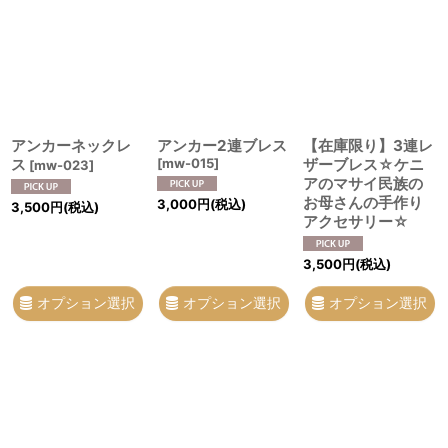
表示数
:
並び順
:
アンカーネックレ
アンカー2連ブレス
【在庫限り】3連レ
絞り込む
ス
[
mw-015
]
ザーブレス☆ケニ
[
mw-023
]
アのマサイ民族の
お母さんの手作り
3,000
円
(税込)
3,500
円
(税込)
アクセサリー☆
3,500
円
(税込)
オプション選択
オプション選択
オプション選択