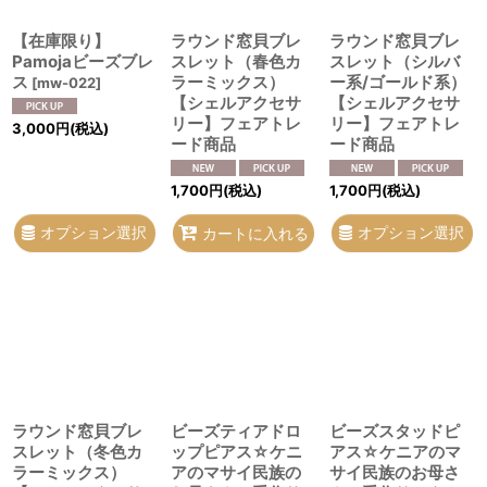
【在庫限り】
ラウンド窓貝ブレ
ラウンド窓貝ブレ
Pamojaビーズブレ
スレット（春色カ
スレット（シルバ
ス
ラーミックス）
ー系/ゴールド系）
[
mw-022
]
【シェルアクセサ
【シェルアクセサ
リー】フェアトレ
リー】フェアトレ
3,000
円
(税込)
ード商品
ード商品
1,700
円
(税込)
1,700
円
(税込)
オプション選択
オプション選択
カートに入れる
ラウンド窓貝ブレ
ビーズティアドロ
ビーズスタッドピ
スレット（冬色カ
ップピアス☆ケニ
アス☆ケニアのマ
ラーミックス）
アのマサイ民族の
サイ民族のお母さ