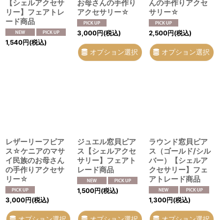
【シェルアクセサ
お母さんの手作り
んの手作りアクセ
リー】フェアトレ
アクセサリー☆
サリー☆
ード商品
3,000
円
(税込)
2,500
円
(税込)
1,540
円
(税込)
オプション選択
オプション選択
レザーリーフピア
ジュエル窓貝ピア
ラウンド窓貝ピア
ス☆ケニアのマサ
ス【シェルアクセ
ス（ゴールド/シル
イ民族のお母さん
サリー】フェアト
バー）【シェルア
の手作りアクセサ
レード商品
クセサリー】フェ
リー☆
アトレード商品
1,500
円
(税込)
3,000
円
(税込)
1,300
円
(税込)
オプション選択
オプション選択
オプション選択