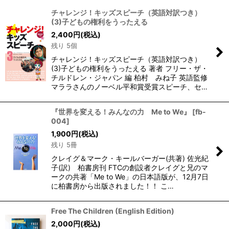
並び順
:
チャレンジ！キッズスピーチ（英語対訳つき）
(3)子どもの権利をうったえる
絞り込む
2,400
円
(税込)
残り 5個
チャレンジ！キッズスピーチ（英語対訳つき）
(3)子どもの権利をうったえる 著者 フリー・ザ・
チルドレン・ジャパン 編 柏村 みね子 英語監修
マララさんのノーベル平和賞受賞スピーチ、セ…
『世界を変える！みんなの力 Me to We』
[
fb-
004
]
1,900
円
(税込)
残り 5冊
クレイグ＆マーク・キールバーガー(共著) 佐光紀
子(訳) 柏書房刊 FTCの創設者クレイグと兄のマ
ークの共著「Me to We」の日本語版が、12月7日
に柏書房から出版されました！！ こ…
Free The Children (English Edition)
2,000
円
(税込)