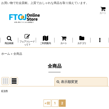
お買い物で社会貢献。上質でおしゃれな商品を取り揃えています。
カート
フェアトレード
商品検索
ご利用案内
カート
カテゴリ
って？
ホーム
>
全商品
全商品
表示順変更
閉じる
63
件
表示数
:
«
前
1
2