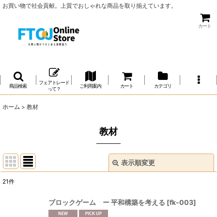
お買い物で社会貢献。上質でおしゃれな商品を取り揃えています。
カート
フェアトレード
商品検索
ご利用案内
カート
カテゴリ
って？
ホーム
>
教材
教材
表示順変更
閉じる
21
件
サブカテゴリ
:
ブロックゲーム ー 平和構築を考える
[
fk-003
]