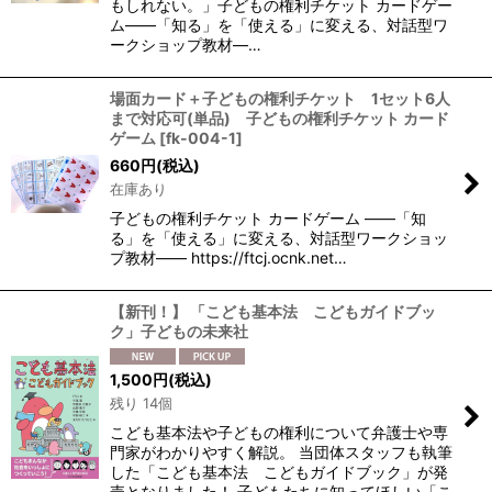
もしれない。」子どもの権利チケット カードゲー
ム——「知る」を「使える」に変える、対話型ワ
ークショップ教材—…
場面カード＋子どもの権利チケット 1セット6人
まで対応可(単品) 子どもの権利チケット カード
ゲーム
[
fk-004-1
]
660
円
(税込)
在庫あり
子どもの権利チケット カードゲーム ——「知
る」を「使える」に変える、対話型ワークショッ
プ教材—— https://ftcj.ocnk.net…
【新刊！】 「こども基本法 こどもガイドブッ
ク」子どもの未来社
1,500
円
(税込)
残り 14個
こども基本法や子どもの権利について弁護士や専
門家がわかりやすく解説。 当団体スタッフも執筆
した「こども基本法 こどもガイドブック」が発
売となりました！ 子どもたちに知ってほしい「こ