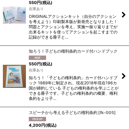
550
円
(税込)
在庫あり
ORIGINALアクションキット（自分のアクション
を考えよう）印刷製本版が新発売となりました！
問題とアクションを考え、実施〜振り返りまでが
出来るキットを使ってアクションを起こすまでの
記録ができる冊子と…
知ろう！子どもの権利条約カード付ハンドブック
550
円
(税込)
在庫あり
知ろう！「子どもの権利条約」カード付ハンドブ
ック 1989年に制定され、現在2018年現在196カ
国が締約している 子どもの権利条約を学ぶことが
できる冊子です。子どもの権利条約の概要、権利
条約をより子…
スピーチから考える子どもの権利条約
[
fk-005
]
4,200
円
(税込)