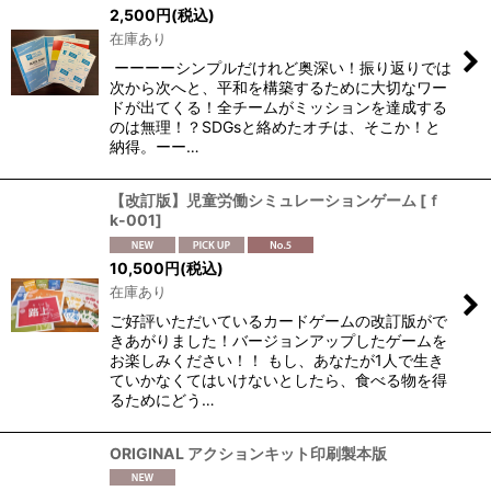
表示数
:
2,500
円
(税込)
在庫あり
並び順
:
ーーーーシンプルだけれど奥深い！振り返りでは
次から次へと、平和を構築するために大切なワー
ドが出てくる！全チームがミッションを達成する
絞り込む
のは無理！？SDGsと絡めたオチは、そこか！と
納得。ーー…
【改訂版】児童労働シミュレーションゲーム
[
ｆ
k-001
]
10,500
円
(税込)
在庫あり
ご好評いただいているカードゲームの改訂版がで
きあがりました！バージョンアップしたゲームを
お楽しみください！！ もし、あなたが1人で生き
ていかなくてはいけないとしたら、食べる物を得
るためにどう…
ORIGINAL アクションキット印刷製本版