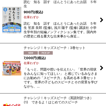
読む 知る 話す ほんとうにあったお話 ５年
生
900
円
(税込)
在庫わずか
読む 知る 話す ほんとうにあったお話 ５年
生 笠原 良郎 (監修), 浅川 陽子 (監修) 講談社 小学
生学年別の短編ノンフィクション集です。国内外
の歴史に残る重大な出来事から身近…
チャレンジ！キッズスピーチ：3巻セット
7,000
円
(税込)
在庫わずか
「もっと、問題や想いを伝えたい」「世界の現状
をみんなに知ってほしい」 と感じているみなさま
にお勧めの「スピーチ力」を高める本３冊セット
です。 世界の子どものスピーチとその背景を学び
ながら、…
チャレンジ！キッズスピーチ（英語対訳つき）
(1) できるよ！はじめてのスピーチ