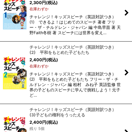
2,300
円
(税込)
在庫わずか
チャレンジ！キッズスピーチ（英語対訳つき）
(1) できるよ！はじめてのスピーチ 著者 フリ
ー・ザ・チルドレン・ジャパン 編 中島早苗 著 天
野Faith冬樹 著 スピーチには世界を変え…
チャレンジ！キッズスピーチ（英語対訳つき）
(2) 平和をもとめた子どもたち
2,400
円
(税込)
在庫わずか
チャレンジ！キッズスピーチ（英語対訳つき）
(2) 平和をもとめた子どもたち フリー・ザ・チ
ルドレン・ジャパン 編 柏村 みね子 英語監修 世
界の子どものスピーチに学んで挑戦しよう！元子
ど…
チャレンジ！キッズスピーチ（英語対訳つき）
(3)子どもの権利をうったえる
2,400
円
(税込)
残り 5個