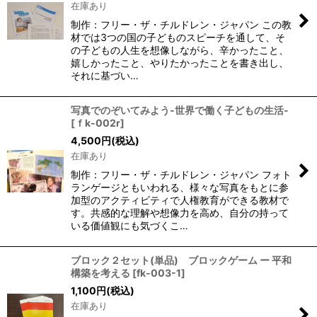
在庫あり
制作：フリー・ザ・チルドレン・ジャパン この教
材では3つの国の子どものスピーチを通して、そ
の子どもの人生を想像しながら、辛かったこと、
嬉しかったこと、やりたかったことを書き出し、
それに基づい…
写真でのぞいてみよう-世界で働く子どもの生活-
[
ｆk-002r
]
4,500
円
(税込)
在庫あり
制作：フリー・ザ・チルドレン・ジャパン フォト
ランゲージともいわれる、様々な写真をもとに参
加型のアクティビティで人権教育ができる教材で
す。共感的な理解や想像力を高め、自分の持って
いる価値観にも気づくこ…
ブロック２セット(単品) ブロックゲーム ー 平和
構築を考える
[
fk-003-1
]
1,100
円
(税込)
在庫あり