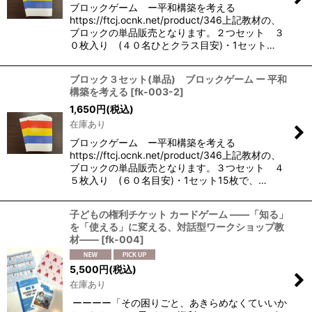
ブロックゲーム ー平和構築を考える
https://ftcj.ocnk.net/product/346上記教材の、
ブロックの単品販売となります。２つセット ３
０枚入り (４０名ひとクラス目安)・1セット…
ブロック３セット(単品) ブロックゲーム ー 平和
構築を考える
[
fk-003-2
]
1,650
円
(税込)
在庫あり
ブロックゲーム ー平和構築を考える
https://ftcj.ocnk.net/product/346上記教材の、
ブロックの単品販売となります。３つセット ４
５枚入り (６０名目安)・1セット15枚で、…
子どもの権利チケット カードゲーム ——「知る」
を「使える」に変える、対話型ワークショップ教
材——
[
fk-004
]
5,500
円
(税込)
在庫あり
ーーーー「その困りごと、あきらめなくていいか