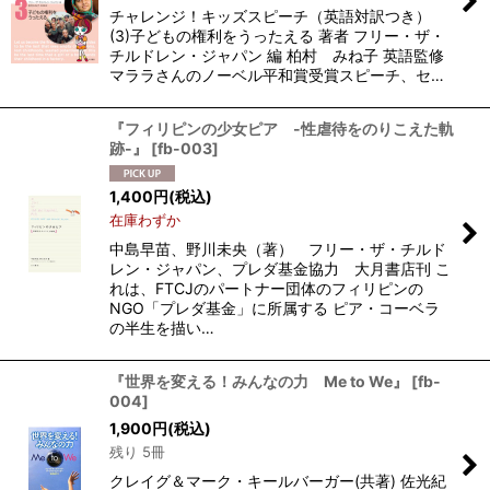
チャレンジ！キッズスピーチ（英語対訳つき）
(3)子どもの権利をうったえる 著者 フリー・ザ・
チルドレン・ジャパン 編 柏村 みね子 英語監修
マララさんのノーベル平和賞受賞スピーチ、セ…
『フィリピンの少女ピア -性虐待をのりこえた軌
跡-』
[
fb-003
]
1,400
円
(税込)
在庫わずか
中島早苗、野川未央（著） フリー・ザ・チルド
レン・ジャパン、プレダ基金協力 大月書店刊 こ
れは、FTCJのパートナー団体のフィリピンの
NGO「プレダ基金」に所属する ピア・コーベラ
の半生を描い…
『世界を変える！みんなの力 Me to We』
[
fb-
004
]
1,900
円
(税込)
残り 5冊
クレイグ＆マーク・キールバーガー(共著) 佐光紀