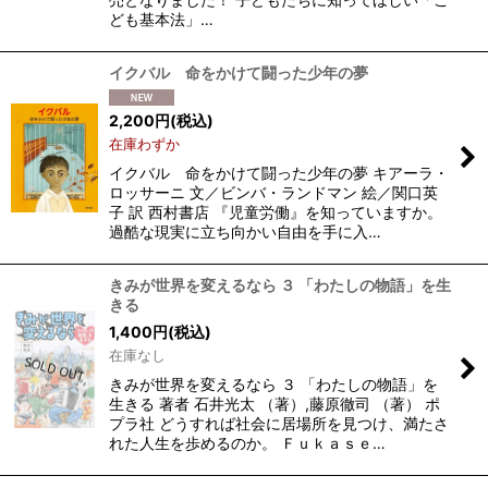
ども基本法」…
イクバル 命をかけて闘った少年の夢
2,200
円
(税込)
在庫わずか
イクバル 命をかけて闘った少年の夢 キアーラ・
ロッサーニ 文／ビンバ・ランドマン 絵／関口英
子 訳 西村書店 『児童労働』を知っていますか。
過酷な現実に立ち向かい自由を手に入…
きみが世界を変えるなら ３ 「わたしの物語」を生
きる
1,400
円
(税込)
在庫なし
きみが世界を変えるなら ３ 「わたしの物語」を
生きる 著者 石井光太 （著）,藤原徹司 （著） ポ
プラ社 どうすれば社会に居場所を見つけ、満たさ
れた人生を歩めるのか。 Ｆｕｋａｓｅ…