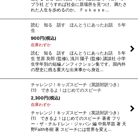
プラ社 どうすれば社会に居場所を見つけ、満たさ
れた人生を歩めるのか。 Ｆｕｋａｓｅ…
読む 知る 話す ほんとうにあったお話 ５年
生
900
円
(税込)
在庫わずか
読む 知る 話す ほんとうにあったお話 ５年
生 笠原 良郎 (監修), 浅川 陽子 (監修) 講談社 小学
生学年別の短編ノンフィクション集です。国内外
の歴史に残る重大な出来事から身近…
チャレンジ！キッズスピーチ（英語対訳つき）
(1) できるよ！はじめてのスピーチ
2,300
円
(税込)
在庫わずか
チャレンジ！キッズスピーチ（英語対訳つき）
(1) できるよ！はじめてのスピーチ 著者 フリ
ー・ザ・チルドレン・ジャパン 編 中島早苗 著 天
野Faith冬樹 著 スピーチには世界を変え…