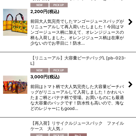
2,200
円
(税込)
前回大人気完売でしたマンゴージュースバッグが
リニューアルして再入荷いたしました！今回はマ
ンゴージュース柄に加えて、オレンジジュースの
柄も入荷しました。オレンジジュース柄は在庫が
少ないのでお早目に！防水…
【リニューアル】大容量ビーチバッグL
[
pb-023-
L
]
3,000
円
(税込)
前回はトマト柄で大人気完売した大容量ビーチバ
ッグがリニューアルして入荷しました！かわいい
たまご柄とバナナ柄で登場。お買いものにも最適
な大容量のバックです！防水性も高いので、海な
どのレジャーにもgood…
【再入荷】リサイクルジュースパック ファイル
ケース 大人気 ♪