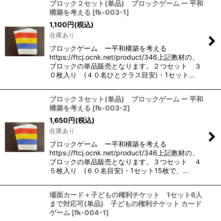
ブロック２セット(単品) ブロックゲーム ー 平和
構築を考える
[
fk-003-1
]
1,100
円
(税込)
在庫あり
ブロックゲーム ー平和構築を考える
https://ftcj.ocnk.net/product/346上記教材の、
ブロックの単品販売となります。２つセット ３
０枚入り (４０名ひとクラス目安)・1セット…
ブロック３セット(単品) ブロックゲーム ー 平和
構築を考える
[
fk-003-2
]
1,650
円
(税込)
在庫あり
ブロックゲーム ー平和構築を考える
https://ftcj.ocnk.net/product/346上記教材の、
ブロックの単品販売となります。３つセット ４
５枚入り (６０名目安)・1セット15枚で、…
場面カード＋子どもの権利チケット 1セット6人
まで対応可(単品) 子どもの権利チケット カード
ゲーム
[
fk-004-1
]