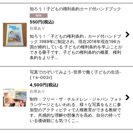
知ろう！子どもの権利条約カード付ハンドブック
550
円
(税込)
在庫あり
知ろう！「子どもの権利条約」カード付ハンドブ
ック 1989年に制定され、現在2018年現在196カ
国が締約している 子どもの権利条約を学ぶことが
できる冊子です。子どもの権利条約の概要、権利
条約をより子…
写真でのぞいてみよう-世界で働く子どもの生活-
[
ｆk-002r
]
4,500
円
(税込)
在庫あり
制作：フリー・ザ・チルドレン・ジャパン フォト
ランゲージともいわれる、様々な写真をもとに参
加型のアクティビティで人権教育ができる教材で
す。共感的な理解や想像力を高め、自分の持って
いる価値観にも気づくこ…