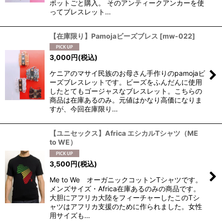
ポットごと購入。 そのアンティークアンカーを使
ってブレスレット…
【在庫限り】Pamojaビーズブレス
[
mw-022
]
3,000
円
(税込)
ケニアのマサイ民族のお母さん手作りのpamojaビ
ーズブレスレットです。ビーズをふんだんに使用
したとてもゴージャスなブレスレット。こちらの
商品は在庫あるのみ。元値はかなり高価になりま
すが、今回在庫限り…
【ユニセックス】Africa エシカルTシャツ（ME
to WE）
3,500
円
(税込)
Me to We オーガニックコットンTシャツです。
メンズサイズ・Africa在庫あるのみの商品です。
大胆にアフリカ大陸をフィーチャーしたこのTシ
ャツはアフリカ支援のために作られました。女性
用サイズも…