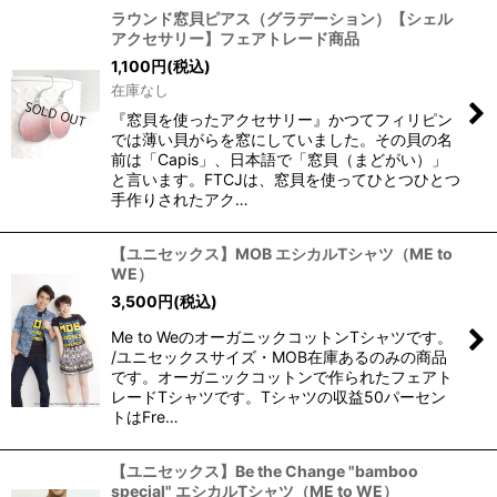
ラウンド窓貝ピアス（グラデーション）【シェル
アクセサリー】フェアトレード商品
1,100
円
(税込)
在庫なし
『窓貝を使ったアクセサリー』かつてフィリピン
では薄い貝がらを窓にしていました。その貝の名
前は「Capis」、日本語で「窓貝（まどがい）」
と言います。FTCJは、窓貝を使ってひとつひとつ
手作りされたアク…
【ユニセックス】MOB エシカルTシャツ（ME to
WE）
3,500
円
(税込)
Me to WeのオーガニックコットンTシャツです。
/ユニセックスサイズ・MOB在庫あるのみの商品
です。オーガニックコットンで作られたフェアト
レードTシャツです。Tシャツの収益50パーセン
トはFre…
【ユニセックス】Be the Change "bamboo
special" エシカルTシャツ（ME to WE）