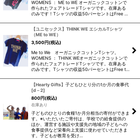
WOMENS ： ME to WE オーガニックコットンで
作られたフェアトレードTシャツです。在庫ある
のみです！Tシャツの収益50パーセントはFree …
【ユニセックス】THINK WE エシカルTシャツ
（ME to WE）
3,500
円
(税込)
Me to We オーガニックコットンTシャツ。
WOMENS ： THINK WEオーガニックコットンで
作られたフェアトレードTシャツです。在庫ある
のみです。Tシャツの収益50パーセントはFree t…
【Hearty Gifts】子どもひとり分の1か月の食事代
[
d－2
]
800
円
(税込)
在庫あり
子どものひとりの食糧1か月分相当の寄付ができま
す。※いただいたご寄付は、学校での給食提供の
ほか、運営する施設や支援先の地域の子どもへの
食事提供など栄養向上支援に使わせていただきま
す。子どもが教育を受け…