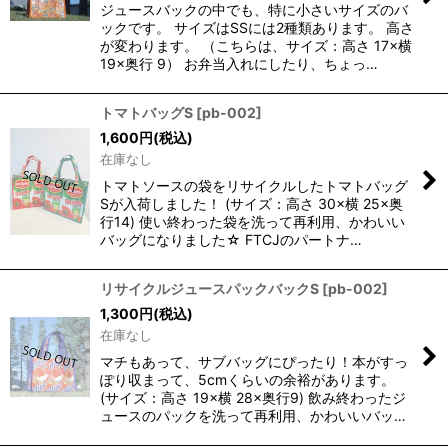
ジュースバックの中でも、特に小さいサイズのバ
ックです。 サイズはSSには2種類あります。 高さ
が変わります。 （こちらは、サイズ：高さ 17×横
19×奥行 9） お弁当入れにしたり、ちょっ…
トマトバッグS
[
pb-002
]
1,600
円
(税込)
在庫なし
トマトソースの袋をリサイクルしたトマトバッグ
Sが入荷しました！ (サイズ：高さ 30×横 25×奥
行14) 使い終わった袋を洗って再利用、かわいい
バッグになりました☆ FTCJのパートナ…
リサイクルジュースパックバックS
[
pb-002
]
1,300
円
(税込)
在庫なし
マチもあって、サブバッグにぴったり！本がすっ
ぽり収まって、5cmくらいの余裕があります。
(サイズ：高さ 19×横 28×奥行9) 飲み終わったジ
ュースのパックを洗って再利用、かわいいバッ…