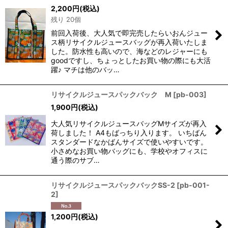
2,200
円
(税込)
残り 20個
前回入荷後、大人気で即完売したらいおんジュー
ス柄リサイクルジュースバッグが再入荷いたしま
した。防水性も高いので、海などのレジャーにも
goodですし、ちょっとしたお買い物の際にも大活
躍♪ マチは他のバッ…
リサイクルジュースパックバック M
[
pb-003
]
1,900
円
(税込)
大人気リサイクルジュースバッグMサイズが再入
荷しました！ A4もばっちり入ります。 いちばん
スタンダードなかばんサイズで使いやすいです。
小さめなお買い物バッグにも、学校やオフィスに
通う際のサブ…
リサイクルジュースパックバックSS-2
[
pb-001-
2
]
1,200
円
(税込)