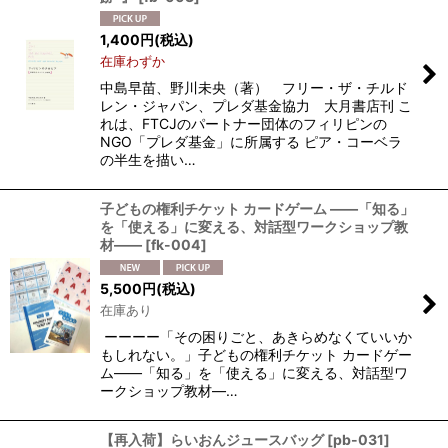
1,400
円
(税込)
在庫わずか
中島早苗、野川未央（著） フリー・ザ・チルド
レン・ジャパン、プレダ基金協力 大月書店刊 こ
れは、FTCJのパートナー団体のフィリピンの
NGO「プレダ基金」に所属する ピア・コーベラ
の半生を描い…
子どもの権利チケット カードゲーム ——「知る」
を「使える」に変える、対話型ワークショップ教
材——
[
fk-004
]
5,500
円
(税込)
在庫あり
ーーーー「その困りごと、あきらめなくていいか
もしれない。」子どもの権利チケット カードゲー
ム——「知る」を「使える」に変える、対話型ワ
ークショップ教材—…
【再入荷】らいおんジュースバッグ
[
pb-031
]