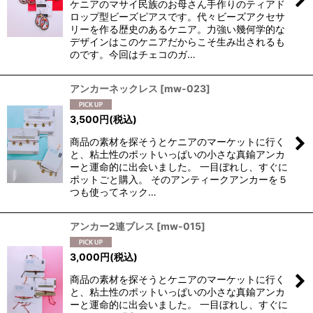
ケニアのマサイ民族のお母さん手作りのティアド
ロップ型ビーズピアスです。代々ビーズアクセサ
リーを作る歴史のあるケニア。力強い幾何学的な
デザインはこのケニアだからこそ生み出されるも
のです。今回はチェコのガ…
アンカーネックレス
[
mw-023
]
3,500
円
(税込)
商品の素材を探そうとケニアのマーケットに行く
と、粘土性のポットいっぱいの小さな真鍮アンカ
ーと運命的に出会いました。 一目ぼれし、すぐに
ポットごと購入。 そのアンティークアンカーを５
つも使ってネック…
アンカー2連ブレス
[
mw-015
]
3,000
円
(税込)
商品の素材を探そうとケニアのマーケットに行く
と、粘土性のポットいっぱいの小さな真鍮アンカ
ーと運命的に出会いました。 一目ぼれし、すぐに