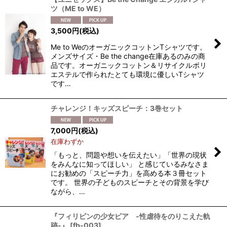
ツ（ME to WE）
3,500
円
(税込)
Me to WeのオーガニックコットンTシャツです。
メンズサイズ・Be the change在庫あるのみの商
品です。オーガニックコットン＆リサイクルポリ
エステルで作られたとても環境に優しいTシャツ
です…
チャレンジ！キッズスピーチ：3巻セット
7,000
円
(税込)
在庫わずか
「もっと、問題や想いを伝えたい」「世界の現状
をみんなに知ってほしい」 と感じているみなさま
にお勧めの「スピーチ力」を高める本３冊セット
です。 世界の子どものスピーチとその背景を学び
ながら、…
『フィリピンの少女ピア -性虐待をのりこえた軌
跡-』
[
fb-003
]