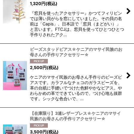
1,320
円
(税込)
『窓貝を使ったアクセサリー』かつてフィリピン
では薄い貝がらを窓にしていました。その貝の名
前は「Capis」、日本語で「窓貝（まどがい）」
と言います。FTCJは、窓貝を使ってひとつひとつ
手作りされたアク…
ビーズスタッドピアス☆ケニアのマサイ民族のお
母さんの手作りアクセサリー☆
2,500
円
(税込)
ケニアのマサイ民族のお母さん手作りのビーズピ
アスです。カラフルなチェコのガラスビーズを、
革の台紙に手縫いでつけた色鮮やかなピアス。や
わらかめの革でできているので、つけ心地も抜群
です。シックな色合いで、…
【在庫限り】3連レザーブレス☆ケニアのマサイ
民族のお母さんの手作りアクセサリー☆
3,500
円
(税込)