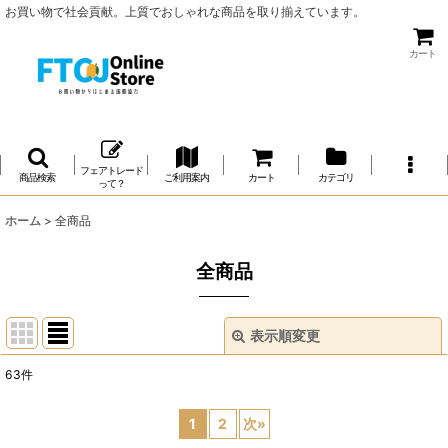
お買い物で社会貢献。上質でおしゃれな商品を取り揃えています。
カート
フェアトレード
商品検索
ご利用案内
カート
カテゴリ
って？
ホーム
>
全商品
全商品
表示順変更
閉じる
63
件
表示数
:
1
2
次
»