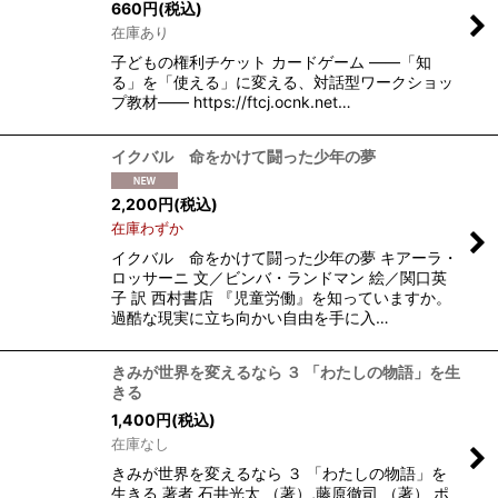
660
円
(税込)
在庫あり
子どもの権利チケット カードゲーム ——「知
る」を「使える」に変える、対話型ワークショッ
プ教材—— https://ftcj.ocnk.net…
イクバル 命をかけて闘った少年の夢
2,200
円
(税込)
在庫わずか
イクバル 命をかけて闘った少年の夢 キアーラ・
ロッサーニ 文／ビンバ・ランドマン 絵／関口英
子 訳 西村書店 『児童労働』を知っていますか。
過酷な現実に立ち向かい自由を手に入…
きみが世界を変えるなら ３ 「わたしの物語」を生
きる
1,400
円
(税込)
在庫なし
きみが世界を変えるなら ３ 「わたしの物語」を
生きる 著者 石井光太 （著）,藤原徹司 （著） ポ